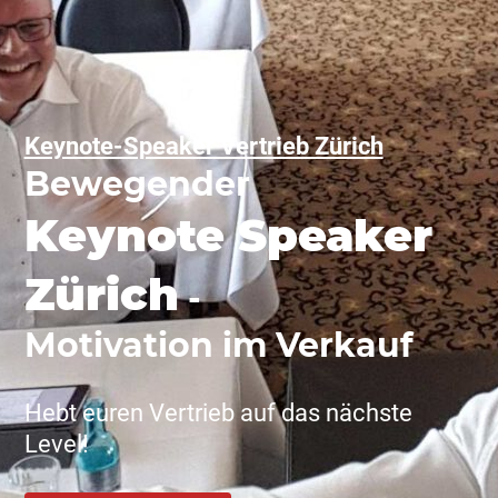
Keynote-Speaker Vertrieb Zürich
Bewegender
Keynote Speaker
Zürich
-
Motivation im Verkauf
Hebt euren Vertrieb auf das nächste
Level!