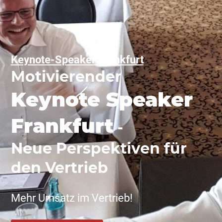
Keynote-Speaker Frankfurt
Motivierender
Keynote Speaker
Frankfurt
-
Neue Perspektiven für
den Vertrieb
Mehr Umsatz im Vertrieb!