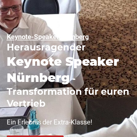
Keynote-Speaker Nürnberg
Herausragender
Keynote Speaker
Nürnberg
-
Transformation für euren
Vertrieb
Ein Erlebnis der Extra-Klasse!