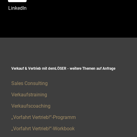
LinkedIn
Verkauf & Vertrieb mit demLÖSER - weitere Themen auf Anfrage​
Sales Consulting
Verkaufstraining
Verkaufscoaching
„Vorfahrt Vertrieb!“-Programm
„Vorfahrt Vertrieb!“-Workbook